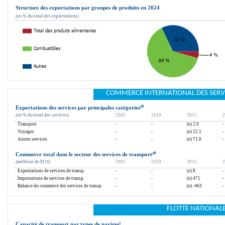
Structure des exportations par groupes de produits en 2024
(en % du total des exportations)
COMMERCE INTERNATIONAL DES SERV
Exportations des services par principales catégories
¹⁰
(en % du total des services)
2005
2010
2015
2
Transport
-
-
(e) 2.9
-
Voyages
-
-
(e) 22.1
-
Autres services
-
-
(e) 71.0
-
Commerce total dans le secteur des services de transport
¹⁰
(millions de $US)
2005
2010
2015
2
Exportations de services de transp.
-
-
(e) 8
-
Importations de services de transp.
-
-
(e) 471
-
Balance du commerce des services de transp.
-
-
(e) -463
-
FLOTTE NATIONAL
Capacité de transport par types de navires
⁵