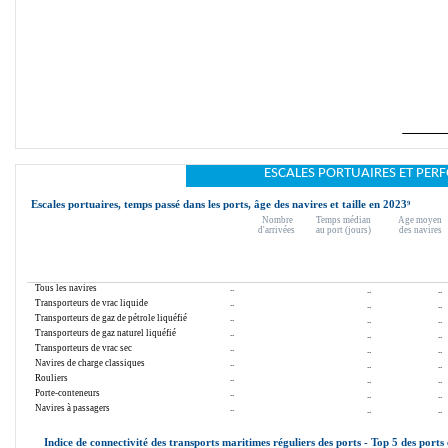
ESCALES PORTUAIRES ET PE
Escales portuaires, temps passé dans les ports, âge des navires et taille en 2023
⁹
Nombre 
Temps médian
Âge moyen
d'arrivées
au port (jours)
des navires
Tous les navires
..
..
..
Transporteurs de vrac liquide
..
..
..
Transporteurs de gaz de pétrole liquéfié
..
..
..
Transporteurs de gaz naturel liquéfié
..
..
..
Transporteurs de vrac sec
..
..
..
Navires de charge classiques
..
..
..
Rouliers
..
..
..
Porte-conteneurs
..
..
..
Navires à passagers
..
..
..
Indice de connectivité des transports maritimes réguliers des ports - Top 5 des ports