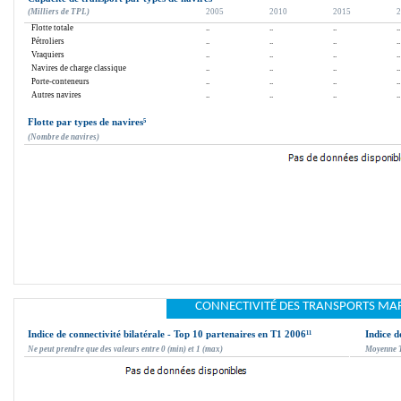
(Milliers de TPL)
2005
2010
2015
2
Flotte totale
..
..
..
..
Pétroliers
..
..
..
..
Vraquiers
..
..
..
..
Navires de charge classique
..
..
..
..
Porte-conteneurs
..
..
..
..
Autres navires
..
..
..
..
Flotte par types de navires
⁵
(Nombre de navires)
CONNECTIVITÉ DES TRANSPORTS MAR
Indice de connectivité bilatérale - Top 10 partenaires en T1 2006
¹¹
Indice d
Ne peut prendre que des valeurs entre 0 (min) et 1 (max)
Moyenne 