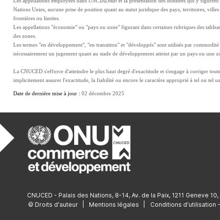
Les appellations employées dans 
UNCTADstat
 et la présentation des données qui y figurent 
Nations Unies, aucune prise de position quant au statut juridique des pays, territoires, villes 
frontières ou limites.
Les appellations "économie" ou "pays ou zone" figurant dans certaines rubriques des tableaux 
des zones.
Les termes "en développement", "en transition" et "développés" sont utilisés par commodité da
nécessairement un jugement quant au stade de développement atteint par un pays ou une 
La CNUCED s'efforce d'atteindre le plus haut degré d'exactitude et s'engage à corriger toute 
implicitement assurer l'exactitude, la fiabilité ou encore le caractère approprié à tel ou tel 
Date de dernière mise à jour : 
02 décembre 2025
CNUCED - Palais des Nations, 8-14, Av. de la Paix, 1211 Geneve 10,
© Droits d'auteur
Mentions légales
Conditions d'utilisatio