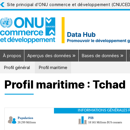
Site principal d’ONU commerce et développement (CNUCE
À propos
Aperçus des données
Bases de données
Profil général
Profil maritime
Profil maritime : Tchad
INFORMATIONS GÉNÉRALES 
Population
PIB
20.299 Millions
18 565 Millions $US courants