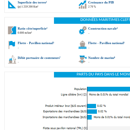
Superficie des terres
²
Croissance du PIB
(p) 1 259 200 Km²
2.70 %
DONNÉES MARITIMES CLEFS
Ratio côte/superficie
²
Construction navale
⁴
0.000 m/km²
..
Flotte - Pavillon national
⁵
Flotte - Pavillon national
⁵
..
..
Débit portuaire de conteneurs
⁷
Nombre de marins
⁸
..
..
PARTS DU PAYS DANS LE MON