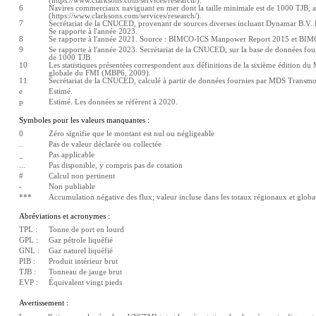
(https://www.clarksons.com/services/research/).
6
Navires commerciaux naviguant en mer dont la taille minimale est de 1000 TJB, au
(https://www.clarksons.com/services/research/).
7
Secrétariat de la CNUCED, provenant de sources diverses incluant Dynamar B.V. Publ
Se rapporte à l'année 2023.
8
Se rapporte à l'année 2021. Source : BIMCO-ICS Manpower Report 2015 et BIMC
9
Se rapporte à l'année 2023. Secrétariat de la CNUCED, sur la base de données fourn
de 1000 TJB.
10
Les statistiques présentées correspondent aux définitions de la sixième édition du 
globale du FMI (MBP6, 2009).
11
Secrétariat de la CNUCED, calculé à partir de données fournies par MDS Transmo
e
Estimé. 
p
Estimé. Les données se réfèrent à 2020.
Symboles pour les valeurs manquantes :
0
Zéro signifie que le montant est nul ou négligeable
..
Pas de valeur déclarée ou collectée
_
Pas applicable
...
Pas disponible, y compris pas de cotation
#
Calcul non pertinent
-
Non publiable
***
Accumulation négative des flux; valeur incluse dans les totaux régionaux et glob
Abréviations et acronymes :
TPL :
Tonne de port en lourd
GPL :
Gaz pétrole liquéfié
GNL :
Gaz naturel liquéfié
PIB :
Produit intérieur brut
TJB :
Tonneau de jauge brut
EVP :
Équivalent vingt pieds
Avertissement :