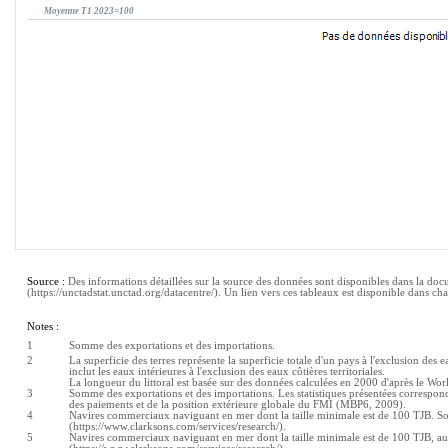
Moyenne T1 2023=100
Source : 
Des informations détaillées sur la source des données sont disponibles dans la do
(
https://unctadstat.unctad.org/datacentre/
). Un lien vers ces tableaux est disponible dans cha
Notes :
1
Somme des exportations et des importations.
2
La superficie des terres représente la superficie totale d'un pays à l'exclusion des eau
inclut les eaux intérieures à l'exclusion des eaux côtières territoriales.
La longueur du littoral est basée sur des données calculées en 2000 d'après le Wo
3
Somme des exportations et des importations. Les statistiques présentées correspond
des paiements et de la position extérieure globale du FMI (MBP6, 2009).
4
Navires commerciaux naviguant en mer dont la taille minimale est de 100 TJB. So
(https://www.clarksons.com/services/research/).
5
Navires commerciaux naviguant en mer dont la taille minimale est de 100 TJB, au 1