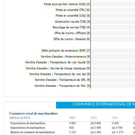
COMMERCE INTERNATIONAL DE 
Commerce total de marchandises
(millions de $US)
2005
2010
2015
2
Exportations de marchandises
3 081
(e) 3 600
2 426
(
Importations de marchandises
950
(e) 2 400
(e) 3 700
(
Balance du commerce de marchandises
2 131
(e) 1 200
(e) -1 274
(