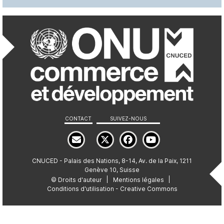
Réseaux sociaux et 
CONTACT
SUIVEZ-NOUS
Email
Twitter - X
Facebook
Youtube
CNUCED - Palais des Nations, 8-14, Av. de la Paix, 1211
Genève 10, Suisse
Mentions légales et droi
© Droits d'auteur
Mentions légales
Conditions d'utilisation - Creative Commons