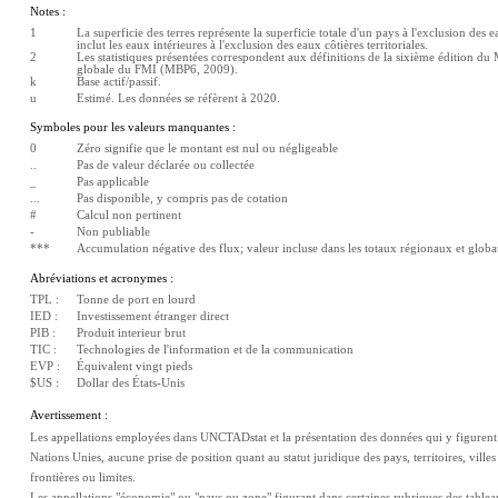
Notes :
1
La superficie des terres représente la superficie totale d'un pays à l'exclusion des eau
inclut les eaux intérieures à l'exclusion des eaux côtières territoriales.
2
Les statistiques présentées correspondent aux définitions de la sixième édition du 
globale du FMI (MBP6, 2009).
k
Base actif/passif.
u
Estimé. Les données se réfèrent à 2020.
Symboles pour les valeurs manquantes :
0
Zéro signifie que le montant est nul ou négligeable
..
Pas de valeur déclarée ou collectée
_
Pas applicable
...
Pas disponible, y compris pas de cotation
#
Calcul non pertinent
-
Non publiable
***
Accumulation négative des flux; valeur incluse dans les totaux régionaux et glob
Abréviations et acronymes :
TPL :
Tonne de port en lourd
IED :
Investissement étranger direct
PIB :
Produit interieur brut
TIC :
Technologies de l'information et de la communication
EVP :
Équivalent vingt pieds
$US :
Dollar des États-Unis
Avertissement :
Les appellations employées dans UNCTADstat et la présentation des données qui y figurent n'
Nations Unies, aucune prise de position quant au statut juridique des pays, territoires, villes 
frontières ou limites.
Les appellations "économie" ou "pays ou zone" figurant dans certaines rubriques des tableaux 