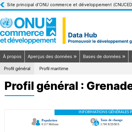
Site principal d’ONU commerce et développement (CNUCE
À propos
Aperçus des données
Bases de données
Profil général
Profil maritime
Profil général : Grenad
INFORMATIONS GÉNÉRALES 
Taux de change
Population
0.117 Millions
2.700 XCD/$US