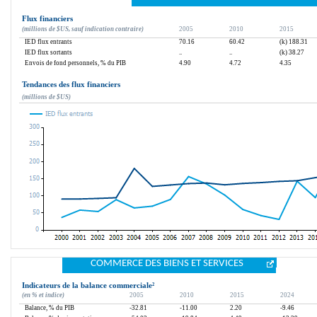
Flux financiers
(millions de $US, sauf indication contraire)
2005
2010
2015
IED flux entrants
70.16
60.42
(k) 188.31
IED flux sortants
..
..
(k) 38.27
Envois de fond personnels, % du PIB
4.90
4.72
4.35
Tendances des flux financiers
(millions de $US)
COMMERCE DES BIENS ET SERVICES
Indicateurs de la balance commerciale
²
(en % et indice)
2005
2010
2015
2024
Balance, % du PIB
-32.81
-11.00
2.20
-9.46