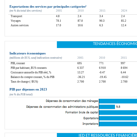
Exportations des services par principales catégories
²
(en % du total des services)
2005
2010
2015
2024
Transport
4.8
2.4
3.4
2.4
Voyages
78.1
87.0
90.3
85.2
Autres services
17.0
10.6
6.3
12.4
TENDANCES ÉCONOMI
Indicateurs économiques
(millions de $US, sauf indication contraire)
2005
2010
2015
PIB, courant
695
771
997
PIB par habitant, $US courants
6 337
6 910
8 694
Croissance annuelle du PIB réel, %
13.27
-0.47
6.44
Balance du compte courant, % du PIB
-36.21
-19.45
-10.62
Taux de change ( /$US)
2.700
2.700
2.700
PIB par dépenses en 2023
(en % du PIB total)
IED ET RESSOURCES FINANCIÈR