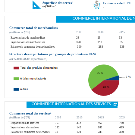
Superficie des terres
¹
Croissance de l'IPC
(u) 340 km²
..
COMMERCE INTERNATIONAL DE 
Commerce total de marchandises
(millions de $US)
2005
2010
2015
Exportations de marchandises
28
25
33
Importations de marchandises
328
318
372
Balance du commerce de marchandises
-300
-293
-339
Structure des exportations par groupes de produits en 2024
(en % du total des exportations)
COMMERCE INTERNATIONAL DES SERVICES
Commerce total des services
²
(millions de $US)
2005
2010
2015
2024
Exportations de services
161
312
467
789
Importations de services
122
142
182
429
Balance du commerce des services
39
170
285
360