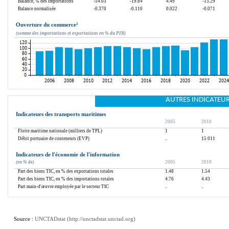
Balance, % des importations
-54.03
-19.84
4.49
-13.29
Balance normalisée
-0.370
-0.110
0.022
-0.071
Ouverture du commerce
²
(somme des importations et exportations en % du PIB)
AUTRES INDICATEU
Indicateurs des transports maritimes
2005
2010
Flotte maritime nationale (milliers de TPL)
1
1
Débit portuaire de conteneurs (EVP)
..
15 011
Indicateurs de l'économie de l'information
(en % de)
2005
2010
Part des biens TIC, en % des exportations totales
1.48
1.54
Part des biens TIC, en % des importations totales
4.76
4.43
Part main-d'œuvre employée par le secteur TIC
..
..
Source : 
UNCTADstat (
http://unctadstat.unctad.org
)