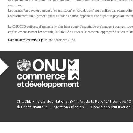
des zones.
Les termes "en développement", "en transition" et "développés" sont utilisés par commodité da
nécessairement un jugement quant au stade de développement atteint par un pays ou une 
La CNUCED s'efforce d'atteindre le plus haut degré d'exactitude et s'engage à corriger toute 
implicitement assurer l'exactitude, la fiabilité ou encore le caractère approprié à tel ou te
Date de dernière mise à jour : 
02 décembre 2025
CNUCED - Palais des Nations, 8-14, Av. de la Paix, 1211 Geneve 10,
© Droits d'auteur
Mentions légales
Conditions d'utilisatio